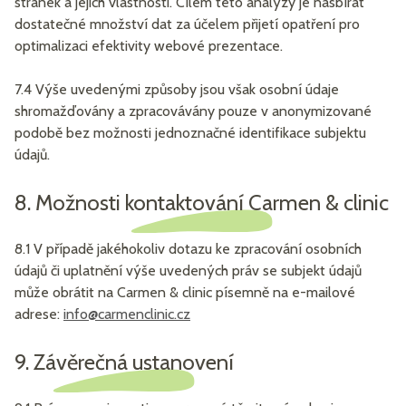
stránek a jejich vlastnosti. Cílem této analýzy je nasbírat
dostatečné množství dat za účelem přijetí opatření pro
optimalizaci efektivity webové prezentace.
7.4 Výše uvedenými způsoby jsou však osobní údaje
shromažďovány a zpracovávány pouze v anonymizované
podobě bez možnosti jednoznačné identifikace subjektu
údajů.
8. Možnosti kontaktování Carmen & clinic
8.1 V případě jakéhokoliv dotazu ke zpracování osobních
údajů či uplatnění výše uvedených práv se subjekt údajů
může obrátit na Carmen & clinic písemně na e-mailové
adrese:
info@carmenclinic.cz
9. Závěrečná ustanovení